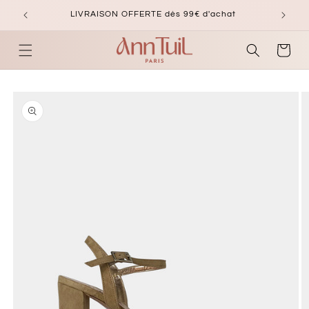
et
passer
LIVRAISON OFFERTE dès 99€ d'achat
au
contenu
Panier
Passer aux
informations
produits