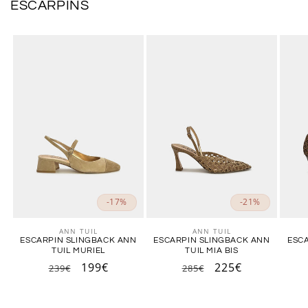
ESCARPINS
-17%
-21%
ANN TUIL
ANN TUIL
Fournisseur :
Fournisseur :
ESCARPIN SLINGBACK ANN
ESCARPIN SLINGBACK ANN
ESCA
TUIL MURIEL
TUIL MIA BIS
Prix
Prix
199€
Prix
Prix
225€
239€
285€
habituel
promotionnel
habituel
promotionnel