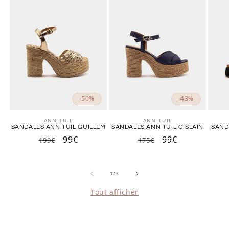
-50%
-43%
ANN TUIL
ANN TUIL
Fournisseur :
Fournisseur :
SANDALES ANN TUIL GUILLEM
SANDALES ANN TUIL GISLAIN
SAND
Prix
Prix
99€
Prix
Prix
99€
199€
175€
habituel
promotionnel
habituel
promotionnel
de
1
/
3
Tout afficher